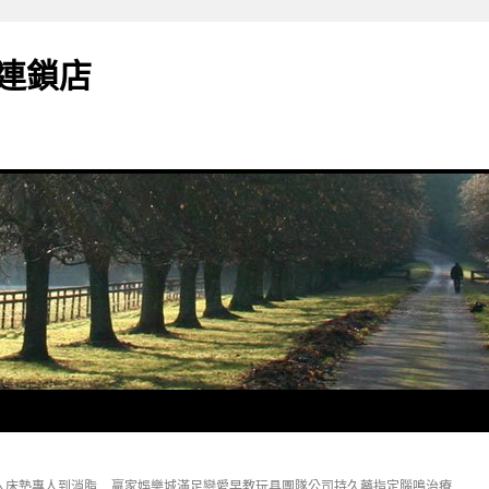
連鎖店
人床墊專人到消脂
贏家娛樂城滿足戀愛早教玩具團隊公司持久藥指定腦鳴治療