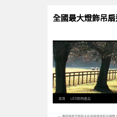
全國最大燈飾吊扇
首頁
LED照明產品
跳
至
←
傳感器幫您輕鬆水彩原廠貓旅館品牌雙