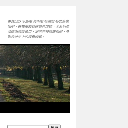
專營LED 水晶燈 美術燈 吸頂燈 各式商業
照明，選擇燈飾就選豪亮燈飾，全系列產
品歐洲原裝進口、提供完整原廠保固，多
款設計史上的經典燈具。