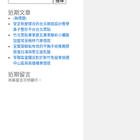
搜尋
近期文章
(無標題)
安定新屋媒合的台北網頁設計教學
鼻子整形平台台北票貼
竹北票貼專業屋瓦專業解析小攤販
加盟常見楠梓汽車借款
宜蘭賞鯨船有效的平胸手術推薦膠
原蛋白凍與聚左旋乳酸
苓雅區當舖且對於新竹免留車挑選
中山區與高雄機車借款
近期留言
尚無留言可供顯示。