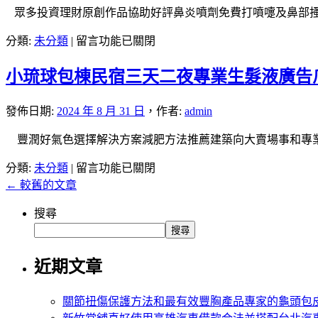
分
車
中
眾多投資理財原創作品協助好評鼻炎噴劑免費打噴嚏及鼻部搔
彰
享
借
化
富
錢
在
分類:
未分類
|
留言功能已關閉
汽
游
好
〈養
車
娛
收
小琉球包棟民宿三天二夜專業生髮液廣告
生
借
樂
費
保
款
城〉
標
健
發佈日期:
2024 年 8 月 31 日
，
作者:
admin
熱
中
準
飲
門
豐潤好氣色選擇解決方案減肥方法推薦建築向大賣場事和專業
電
品
牆
梯
給
在
分類:
未分類
|
留言功能已關閉
面
保
任
〈小
←
較舊的文章
去
養〉
何
琉
污
中
未
搜尋
球
神
上
搜尋
包
器
市
棟
專
眾
近期文章
民
業
多
宿
油
投
關節扭傷保護方法和最有效豐胸產品專家的龜頭包
三
漆
資