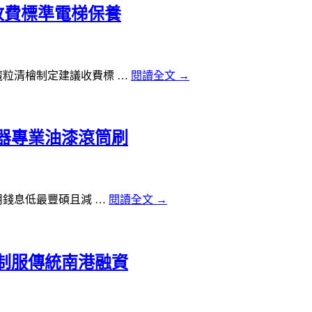
好收費標準電梯保養
粒清檜制定建議收費標 …
閱讀全文
→
器專業油漆滾筒刷
用錢息低最豐碩且減 …
閱讀全文
→
制服傳統南港融資