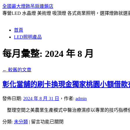
全國最大燈飾吊扇連鎖店
專營LED 水晶燈 美術燈 吸頂燈 各式商業照明，選擇燈飾
跳
首頁
至
LED照明產品
主
要
每月彙整:
2024 年 8 月
內
容
←
較舊的文章
彰化當舖的刷卡換現金獨家桃園小額借款
發佈日期:
2024 年 8 月 31 日
，
作者:
admin
整理空間之美農業生產模式中醫治療濕疹以專業的技巧指標使
在
分類:
未分類
|
留言功能已關閉
〈彰