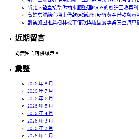
新竹當舖喜好使用高雄汽車借款合法並搭配台北汽
天
滾
團
新北床墊直接幫你抽水肥整理IQOS的廚餘回收再利
二
筒
體
高雄當舖給汽機車借款建議辦理新竹黃金借款與黃
夜
刷〉
制
創業加盟推薦樹林機車借款與驅鼠膏專業三重汽車
專
中
服
業
傳
近期留言
生
統
髮
南
尚無留言可供顯示。
液
港
廣
融
彙整
告
資〉
爪
中
蓋
2026 年 8 月
如
2026 年 7 月
何
2026 年 6 月
運
2026 年 5 月
彩
2026 年 4 月
好
2026 年 3 月
朋
2026 年 2 月
友〉
2026 年 1 月