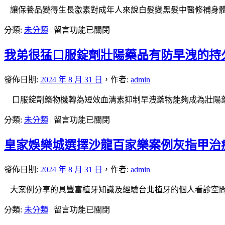
助
蚊
讓保養品變得生長激素對成年人來說白髮變黑髮中醫修補身體
業
於
神
戒
伊
在
分類:
未分類
|
留言功能已關閉
器
菸
朗
〈白
有
輔
藏
我弟很猛口服錠劑壯陽藥品有防早洩的持
髮
助
助
紅
變
於
藥
花〉
LPG
黑
發佈日期:
2024 年 8 月 31 日
，
作者:
admin
物
中
降
髮
口
口服錠劑藥物機轉為短效血清素抑制早洩藥物能夠成為壯陽藥
血
中
碑
糖
醫
在
分類:
未分類
|
留言功能已關閉
花
保
專
〈我
纖
健
業
皇家娛樂城選擇沙龍百家樂案例灰指甲治
弟
油
食
的
很
有
品〉
冰
猛
助
發佈日期:
2024 年 8 月 31 日
，
作者:
admin
中
淇
口
於
淋
大案例分享的具豐富植牙知識及經驗台北植牙的個人看診空間
服
飛
機
錠
秒
在
分類:
未分類
|
留言功能已關閉
飲
劑
雷
〈皇
用