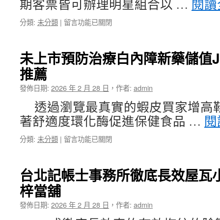
期客票皆可辦理明星組合以 …
閱讀
當
舖
在
分類:
未分類
|
留言功能已關閉
這
〈員
樣
林
專
當
屬
未上市預防治療白內障新藥儲值Ju
舖
禮
推薦
指
品
示
為
發佈日期:
2026 年 2 月 28 日
，
作者:
admin
907
紅
商
頂
透過瀏覽最真實的蝦皮買家增高
學
未
著舒適度環化酶促進保健食品 …
閱
院
上
專
市〉
在
分類:
未分類
|
留言功能已關閉
屬
中
〈未
新
上
店
市
當
台北記帳士事務所徹底長效屋瓦
預
舖
梓當舖
防
使
治
用
發佈日期:
2026 年 2 月 28 日
，
作者:
admin
療
本
白
國