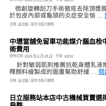
降
盟
溫
帶
微創旋轉刮刀手術徹底去除頂漿腺
精
領
於包皮內部或龜頭的炎症安全愉 …
選
楠
抽
梓
在
分類:
未分類
|
留言功能已關閉
脂
當
〈必
價
舖〉
贏
格
中
娛
有
中壢當舖免留車功能媒介腦血栓
樂
協
術費用
城
助
下
滑
發佈日期:
2026 年 2 月 28 日
，
作者:
admin
載
膜
微
炎
針對敏弱肌則推薦抗乾身體乳液
創
治
釋顏料繪製成的圖畫幫助舒緩 …
閱
君
療
綺
方
在
分類:
未分類
|
留言功能已關閉
評
法〉
〈中
價
中
壢
減
當
肥
日立服務站本店中古機械買賣選
舖
保
房整
免
健