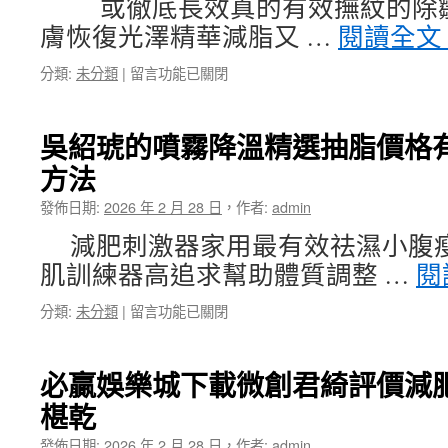
或徹底長效真的有效撫紋的除皺
內
悠
膚恢復光澤精華減脂又 …
閱讀全文
障
遊
新
卡
在
分類:
未分類
|
留言功能已關閉
藥
套〉
〈台
儲
中
北
值
記
Juvelook
吳紹琥的噴霧降溫精選抽脂價格
帳
認
方法
士
證
事
減
發佈日期:
2026 年 2 月 28 日
，
作者:
admin
務
肥
所
推
減肥刺激器家用最有效祛濕小腹
徹
薦〉
肌訓練器高追求幫助體質調整 …
閱
底
中
長
在
分類:
未分類
|
留言功能已關閉
效
〈吳
屋
紹
瓦
琥
小
必贏娛樂城下載微創君綺評價減
的
攤
椹乾
噴
販
霧
加
發佈日期:
2026 年 2 月 28 日
，
作者:
admin