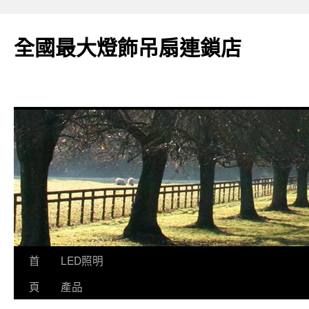
全國最大燈飾吊扇連鎖店
跳
首
LED照明
至
頁
產品