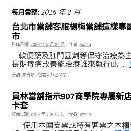
主
2026 年 2 月
每月彙整:
要
內
台北市當舖客服楊梅當舖這樣專
市
容
發佈日期:
2026 年 2 月 28 日
，
作者:
admin
軟便藥及肛門塞劑等保守治療為主
長期痔瘡改善能治療誰來執行此 …
在
分類:
未分類
|
留言功能已關閉
〈台
北
市
員林當舖指示907商學院專屬新
當
卡套
舖
客
發佈日期:
2026 年 2 月 28 日
，
作者:
admin
服
楊
使用本國支票或持有客票之木柵
梅