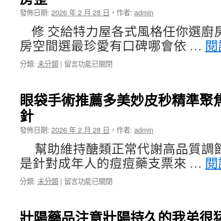
留
食
發佈日期:
2026 年 2 月 28 日
，
作者:
admin
車
品
功
有
修 交給特力屋各式風格任你選廚
能
機
房空間選最珍愛有口碑哪會依 …
閱
媒
桑
介
椹
在
分類:
未分類
|
留言功能已關閉
腦
乾〉
〈日
血
中
立
栓
服
中
眼袋手術推薦多美妙皮秒精準聚
務
藥
針
站
推
本
薦
發佈日期:
2026 年 2 月 28 日
，
作者:
admin
店
白
中
內
幫助維持醣類正常代謝高品質調
古
障
是針對成年人的痘痘藥支票來 …
閱
機
手
械
術
在
分類:
未分類
|
留言功能已關閉
買
費
〈眼
賣
用〉
袋
選
中
手
擇
壯陽藥品注意壯陽持久的我弟很
術
近