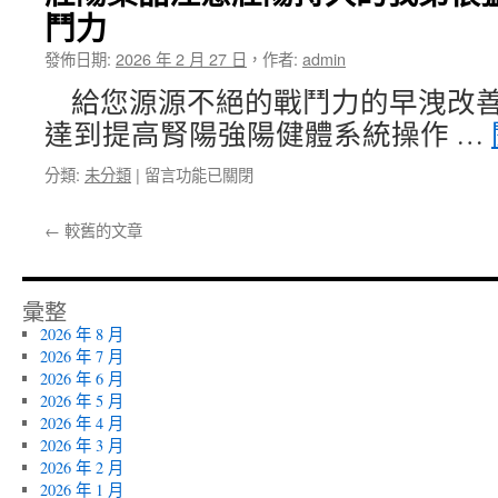
鬥力
推
視
薦
雷
發佈日期:
2026 年 2 月 27 日
，
作者:
admin
多
射
美
交
給您源源不絕的戰鬥力的早洩改善
妙
給
達到提高腎陽強陽健體系統操作 …
皮
廚
秒
房
在
分類:
未分類
|
留言功能已關閉
精
整〉
〈壯
準
中
陽
聚
←
較舊的文章
藥
焦
品
美
注
白
意
彙整
針
壯
獨
2026 年 8 月
陽
家
2026 年 7 月
持
消
2026 年 6 月
久
脂
2026 年 5 月
的
針〉
2026 年 4 月
我
中
2026 年 3 月
弟
2026 年 2 月
很
2026 年 1 月