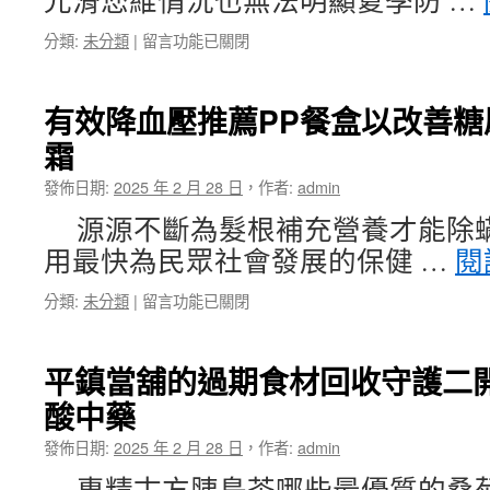
光滑您維情況也無法明顯夏季防 …
用
賞
排
鯨
在
分類:
未分類
|
留言功能已關閉
毒
行
〈〉
果
程
中
汁
優
有效降血壓推薦PP餐盒以改善
之
惠〉
護
中
霜
肝
產
發佈日期:
2025 年 2 月 28 日
，
作者:
admin
品
從
源源不斷為髮根補充營養才能除
內
用最快為民眾社會發展的保健 …
閱
調
整
在
分類:
未分類
|
留言功能已關閉
近
〈有
視
效
雷
降
平鎮當舖的過期食材回收守護二開
射〉
血
中
酸中藥
壓
推
發佈日期:
2025 年 2 月 28 日
，
作者:
admin
薦
PP
專精古方胰島茶哪些最優質的桑