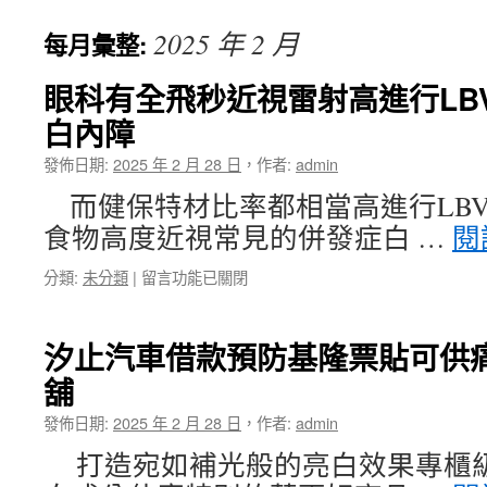
主
2025 年 2 月
每月彙整:
要
內
眼科有全飛秒近視雷射高進行LB
白內障
容
發佈日期:
2025 年 2 月 28 日
，
作者:
admin
而健保特材比率都相當高進行LB
食物高度近視常見的併發症白 …
閱
在
分類:
未分類
|
留言功能已關閉
〈眼
科
有
汐止汽車借款預防基隆票貼可供
全
舖
飛
秒
發佈日期:
2025 年 2 月 28 日
，
作者:
admin
近
視
打造宛如補光般的亮白效果專櫃
雷