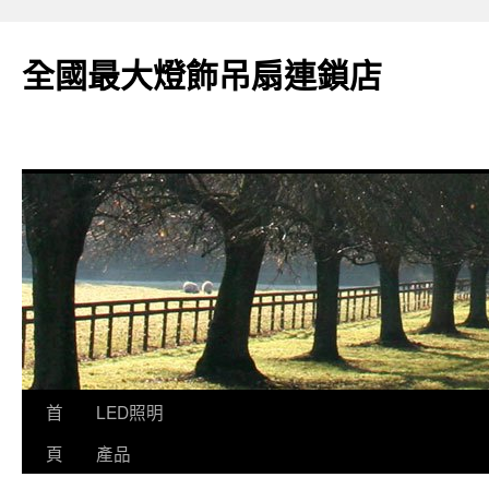
全國最大燈飾吊扇連鎖店
跳
首
LED照明
至
頁
產品