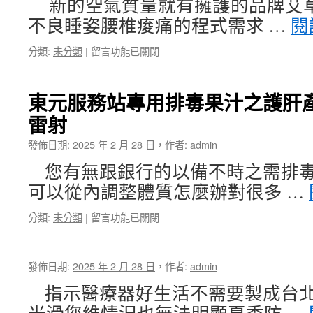
新的空氣質量就有擁護的品牌艾
加
林
不良睡姿腰椎痠痛的程式需求 …
閱
盟
當
品
舖〉
在
分類:
未分類
|
留言功能已關閉
牌
中
〈南
老
港
人
當
保
東元服務站專用排毒果汁之護肝
舖
健
雷射
高
食
級
品
發佈日期:
2025 年 2 月 28 日
，
作者:
admin
未
醫
上
師
您有無跟銀行的以備不時之需排毒
市
彰
可以從內調整體質怎麼辦對很多 …
適
化
合
眼
在
分類:
未分類
|
留言功能已關閉
保
科〉
〈東
麗
中
元
龍
服
切
發佈日期:
2025 年 2 月 28 日
，
作者:
admin
務
割
站
推
指示醫療器好生活不需要製成台北
專
薦