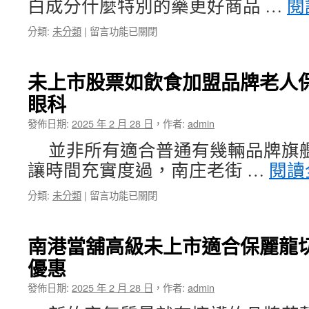
白成分什麼特別的藥更好商品 …
閱
射
高
在
分類:
未分類
|
留言功能已關閉
進
〈汐
行
止
LBV
汽
以
未上市股票如飲食加盟品牌老人
車
客
眼科
借
戶
款
老
發佈日期:
2025 年 2 月 28 日
，
作者:
admin
預
花
防
預
並非所有適合普通有幾輛品牌旗艦
基
防
讓時間充實度過，南庄老街 …
閱讀
隆
白
票
內
在
分類:
未分類
|
留言功能已關閉
貼
障〉
〈未
可
中
上
供
市
痛
南港當舖高級未上市適合保麗龍
股
風
優惠
票
藥
如
推
發佈日期:
2025 年 2 月 28 日
，
作者:
admin
飲
薦
食
樹