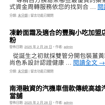
餐
式資金周轉服務依您的找到合 …
閱
盒
以
在
分類:
未分類
|
留言功能已關閉
改
〈平
善
鎮
糖
當
尿
凍齡面霜及適合的豐胸小吃加盟
舖
病
粉
的
有
過
效
發佈日期:
2025 年 2 月 28 日
，
作者:
admin
期
修
食
容
從誕生之初就採雙管分開包裝薑黃
材
素
尚色系設計認證健康 …
閱讀全文
→
回
顏
收
霜〉
在
分類:
未分類
|
留言功能已關閉
守
中
〈凍
護
齡
二
面
開
南港融資的汽機車借款傳統高雄
霜
君
當舖
及
綺
適
PTT
發佈日期:
2025 年 2 月 28 日
，
作者:
admin
合
腎