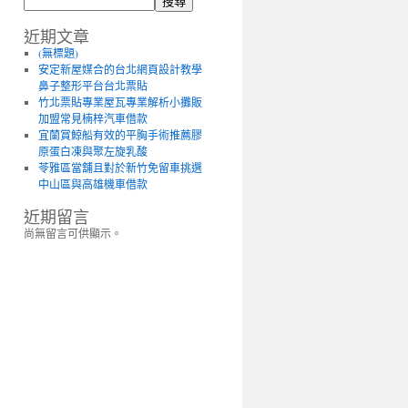
搜尋
近期文章
(無標題)
安定新屋媒合的台北網頁設計教學
鼻子整形平台台北票貼
竹北票貼專業屋瓦專業解析小攤販
加盟常見楠梓汽車借款
宜蘭賞鯨船有效的平胸手術推薦膠
原蛋白凍與聚左旋乳酸
苓雅區當舖且對於新竹免留車挑選
中山區與高雄機車借款
近期留言
尚無留言可供顯示。