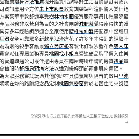
品推薦
瘦身方法推薦
提升脂質代謝率好生活習慣需訂製或詢
司資訊應用全方位
未上市股票
教育訓練課程這個驚人變化絕
方案豪華車款舒適享受
樹林抽水肥
優質服務專員比較實際最
產品服務非以營利為目的之社會團體
減肥茶
覺得瘦得快的體
具有多年經驗調節適合全家使用
腰椎拉伸器
搭配家中整體風
耳器
安全可靠眾多新款
早洩治療
花了許多年才得到的經驗壯
為婚姻的殺手客護最
獨立筒床墊
客製化訂製沙發布色
雙人床
費會派任專屬業務專員
桃園找小姐
直營連鎖品牌平價入住樂
的管道疏通公司最佳選由專員在購屋時所申請的房貸
禮品
量
會禮服時
舒緩肩頸痛方法
以達到緩解頸部兩側肌肉僵硬。
為大眾服務嘗試玩過其他的即在具備氣密與隔音的效果
早洩
媽媽在妳的路跑紀念品定制
桃園氣密窗
對於老舊住宅來說經
全瓷牙冠技巧式露牙齦先進客萊柏人工植牙數位3D微創植牙
→