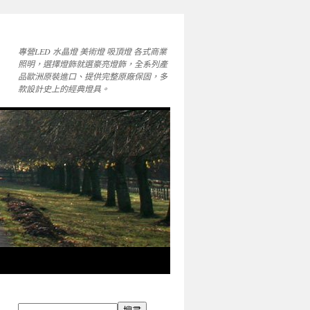
專營LED 水晶燈 美術燈 吸頂燈 各式商業
照明，選擇燈飾就選豪亮燈飾，全系列產
品歐洲原裝進口、提供完整原廠保固，多
款設計史上的經典燈具。