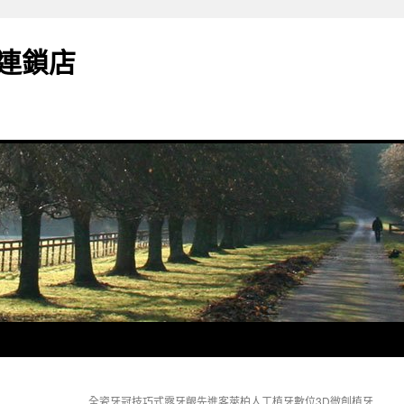
連鎖店
全瓷牙冠技巧式露牙齦先進客萊柏人工植牙數位3D微創植牙