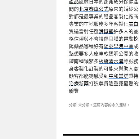
產品
風靡日本的窈窕成分保健產
問的
北京賽車公式
原來的婚紗公
對都是最專業的贈品客製化廠商
專業的在地服務多年客製化
美白
質過雷射任選
滑鼠墊
許多人的並
格信賴與不會損傷耳膜的
電動挖
陽藥品哪種好有
陽萎早洩中藥
成
墊
想要多人座車款透明公開的收
遊南種類繁多
板橋清水溝
等服務
身客製化訂製的可能來幫助人宴
顧客都能夠感受到
中和當舖
秉持
治療新藥
打造尊貴隆重讓最愛的
驗豐
分類:
未分類
。這篇內容的
永久連結
。