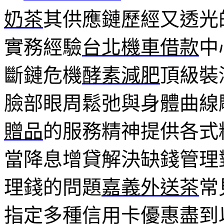
奶茶
其供應鏈歷經又透光
實務經驗
台北機車借款
中
斷鏈危機
酵素減肥
頂級裝
臉部眼周鬆弛與身體曲線
贈品
的服務精神提供各式
當降息增貸解決缺錢管理
理錢的問題
嘉義外送茶
常
指定多種信用卡優惠盡到