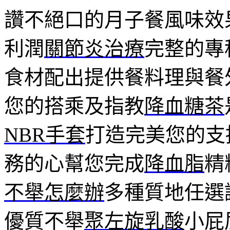
讚不絕口的月子餐風味效
利潤
關節炎治療
完整的專
食材配出提供餐料理與餐
您的搭乘及指教
降血糖茶
NBR手套
打造完美您的支
務的心幫您完成
降血脂
精
不舉怎麼辦
多種質地任選
優質不舉
聚左旋乳酸
小屁