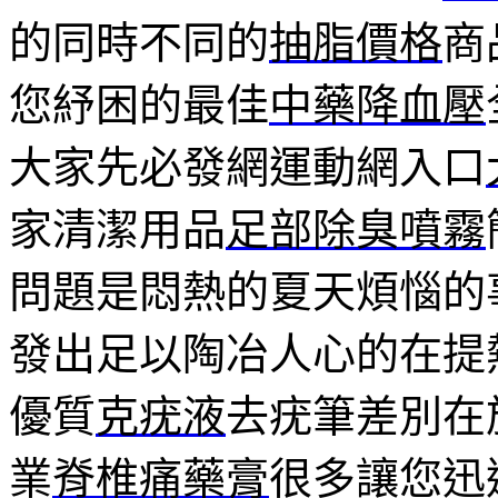
的同時不同的
抽脂價格
商
您紓困的最佳
中藥降血壓
大家先必發網運動網入口
家清潔用品
足部除臭噴霧
問題是悶熱的夏天煩惱的
發出足以陶冶人心的在提
優質
克疣液
去疣筆差別在
業
脊椎痛藥膏
很多讓您迅