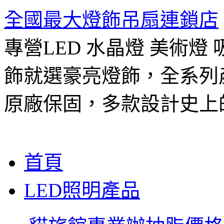
全國最大燈飾吊扇連鎖店
專營LED 水晶燈 美術燈
飾就選豪亮燈飾，全系列
原廠保固，多款設計史上
跳
首頁
至
主
LED照明產品
要
內
容