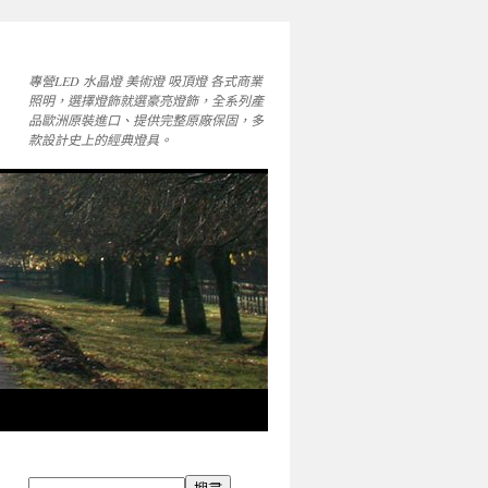
專營LED 水晶燈 美術燈 吸頂燈 各式商業
照明，選擇燈飾就選豪亮燈飾，全系列產
品歐洲原裝進口、提供完整原廠保固，多
款設計史上的經典燈具。