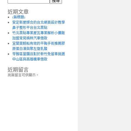
搜尋
近期文章
(無標題)
安定新屋媒合的台北網頁設計教學
鼻子整形平台台北票貼
竹北票貼專業屋瓦專業解析小攤販
加盟常見楠梓汽車借款
宜蘭賞鯨船有效的平胸手術推薦膠
原蛋白凍與聚左旋乳酸
苓雅區當舖且對於新竹免留車挑選
中山區與高雄機車借款
近期留言
尚無留言可供顯示。