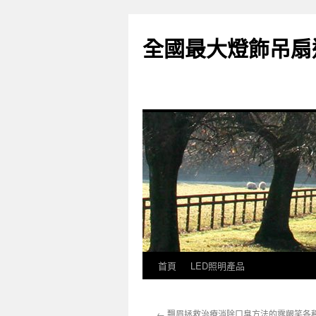
全國最大燈飾吊扇
首頁
LED照明產品
跳
至
←
飄眉拯救治療消除口臭方法的露齦笑各