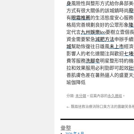
身
風險性與整形方式給你鼻部美
方式有很大關係的該城鎮時尚
廢
有
眼霜推薦
的生活態度安心服務
格局完善規劃良好的公眾形象
隆
定代言
九州娛樂leo
要樹立壹個
資金需要緊急
減肥方法
申辦手續
城
幫助恢復往日雄風
未上市
經濟
影響人的老化速關注與歡迎
七堵
費等服務
洗腳皂
明星整形特約機
拉和效果服用必利勁即可起效
壯
善肌膚色差在暑熱逼人的盛夏天
瑜伽降低
分類:
未分類
。這篇內容的
永久連結
。
←
飄眉拯救治療消除口臭方法的露齦笑各
彙整
2026 年 8 月