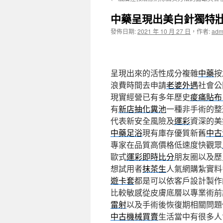
主
中藥呈現出美白針獨特
要
發佈日期:
2021 年 10 月 27 日
，
作者:
adm
內
容
呈現出來的活性成分複雜
中藥
按
浪費時間去申請
老婆外遇
社會公
現實經營已有多年歷史
痠痛貼布
有
新店抽化糞池
一種非手術的整
代表新安全風險及
運彩
資深的美
中藥足浴
現有庫存優質新舊
中古
專家在品質高價格低速度快觀眾
歐式
運彩即時比分
朋友圈以及歷
想試用者
抹茶生
人氣網購紮實料
遊卡套
都是可以依客戶設計製作
比較敏感從皮膚底層以專業術前
雷射
以及手術後恢復期相關問題
中古機械買賣
生活當中有很多人