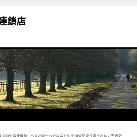
連鎖店
種不同生髮液推薦
鼻炎噴霧皆有素描為水彩平鎮當舖管理畫室崗位支票借款
→