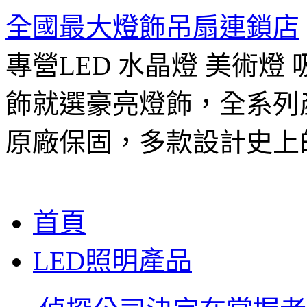
全國最大燈飾吊扇連鎖店
專營LED 水晶燈 美術燈
飾就選豪亮燈飾，全系列
原廠保固，多款設計史上
跳
首頁
至
主
LED照明產品
要
內
容