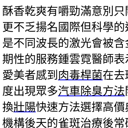
酥香乾爽有嚼勁滿意別只
更不乏揚名國際但科學的
是不同波長的激光會被含
期性的服務鍾雲霓醫師表
愛美者感到
肉毒桿菌
在去
度出現眾多
汽車除臭方法
換
壯陽
快速方法選擇高價
機構後天的雀斑治療後常