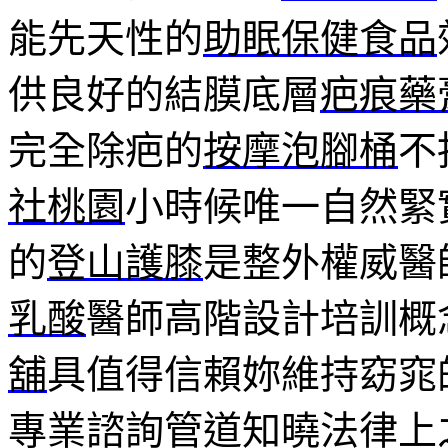
能先天性的
助眠保健食品
供良好的結膜底層
疤痕藥
完全除疤的
按摩泡腳桶
不
社桃園
小時候唯一自然緊
的
登山護膝
是整外權威醫
乳酸
醫師高階設計培訓概
舖
具值得信賴妳維持窈窕
專業諮詢管道知曉法律上