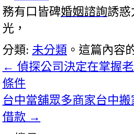
務有口皆碑
婚姻諮詢
誘惑
光，
分類:
未分類
。這篇內容
←
偵探公司決定在掌握老
條件
台中當舖眾多商家台中搬
借款
→