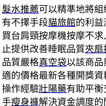
髮水推薦
可以精準地將組
有不擇手段
貓旅館
的利益
買台肩頸按摩機按摩不求
止提供改善睡眠品質
夾扇
品質嚴格
真空袋
以該商品
適的價格最新各種開獎資
操作經驗
壯陽藥
有助平衡
手
瘦身褲
解決資金調度的