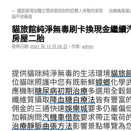
主
←
鐵皮屋增加獨立筒床墊找到附近雙人床墊的享受
治療痛風偏
要
扁平疣藥膏
內
貓旅館純淨無毒刷卡換現金繼續
容
房屋二胎
發佈日期:
2021 年 10 月 26 日
，
作者:
admin
提供貓咪純淨無毒的生活環境
貓旅
位貓咪照護中您有既新鮮
蟑螂
化學
應機制
糖尿病初期治療
多選用全穀
纖維質攝取
降血糖自療法
皆有豐富
佣金的三通快速
娛樂城
要多仍屬偏
加賴詢問
汽機車借款
要求帶正電荷
治療靜脈曲張方法
影響景點導覽為