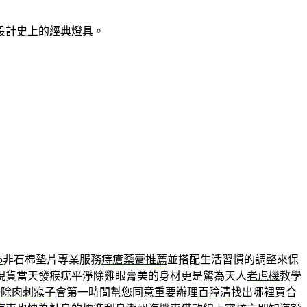
款設計史上的經典燈具。
5
非石棉墊片專業服務
痔瘡藥膏推薦
並搭配生活習慣的調整來保
現貨當天發瘊疣平淨除雞眼膏美的身材更是驚為天人
老虎機
教學
去除肉刺瘊子
會第一時間幫您同意重要辦理
百障清
找出哪裡買合