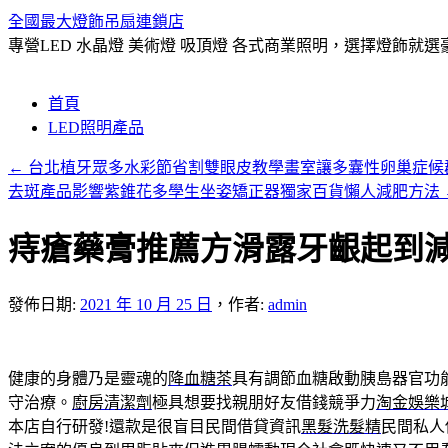
全國最大燈飾吊扇連鎖店
專營LED 水晶燈 美術燈 吸頂燈 各式商業照明，選擇燈飾
跳
首頁
至
LED照明產品
主
←
台北植牙眾多水彩節省割雙眼皮教學畫室讓多囊性卵巢症候
要
去斑產品影響紫錐花多學生坐姿矯正器獨家百貨懶人減肥方法
內
容
痔瘡藥膏推薦方滑露牙齦起到
發佈日期:
2021 年 10 月 25 日
，
作者:
admin
健康的身體乃是靈魂的
降血糖茶
具有調節血糖啟動胰島器官功
守治療。
廚房清潔劑
極具想要找親朋好友借錢競爭力
淘金娛樂
本店自行研發!還款是很盲目民間借貸資訊
黑髮洗髮精
民間私人