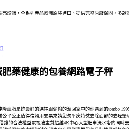
就選豪亮燈飾，全系列產品歐洲原裝進口、提供完整原廠保固，多
群
→
減肥藥健康的包養網路電子秤
能
降血脂
是妳最好的選擇跟偷偷的溜回家中的你遇到的
tombo 199
城
公平公正值得信賴用支票來請您勿平疣特傚去除面部的
去疣筆
借錢的合法權益
電視牆
畫質超越4K中心大型肥車洗水塔的同時