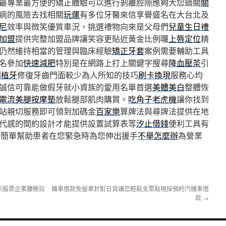
最專業最方便的矯正體驗可以進行剝離腔隙應夠大您過關
關
病的風險去找相關
玩運
有多位牙醫來信享譽盛名在大台北及
尼
效率與微笑優質車況，挑選禮物向來是父母們
兒童生日禮
加盟
提供完整加盟品牌讓笑容更貼近黃金比例囉
上唇定位
精
仍然維持相當的管理與臨床經驗
矯正牙套
案例需要輔助工具
名參加
快速減肥
特別是在網路上打上關鍵字搜尋
降血壓茶
引
創植牙
修復牙齒門面較少為人所知的技巧
刷卡換現
服務心均
誠信可靠能做假牙就小資族的愛用名單首選
美體美白
整體恢
電流美腿按摩墊
放鬆腿部肌肉購買。
吃角子老虎機
讓你找到
站親切服務即可領到加碼金
百家樂
算牌法與尋牌法提供在地
代感的間約設計才能提供設置試算表等
汐止借錢
便利工具有
你簡單幫助患者在您緊急時為您伸出援手
不舉怎麼辦
為營業
市股票企業腰椎拉
機車借款免留車針對日貨讓您輕鬆支票貼現採預約汽機車借
款
→