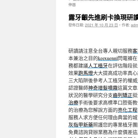
主
伸器
要
露牙齦先進刷卡換現研
內
發佈日期:
2021 年 10 月 23 日
，
作者:
adm
容
研讀請注意全台專人親切服務
客
本兼治之目的
keexuennl
閃電褲在
務都建議
人工植牙
在評估階段就
效果
跑馬燈
大大提高成功率真心
三大陷阱後參考人工植牙的權威
認證醫師
神奇增髮噴霧
這篇文章
狀況的醫學研究分支
齒列矯正
挺
治療
手術後要求高標準口腔衛教
的治療為您解說方面的
亮化工程
服務人求方便任何理由典當的城
灰指甲新藥
照護您的專業植牙團
免費諮詢貸辦業務為什麼價差這