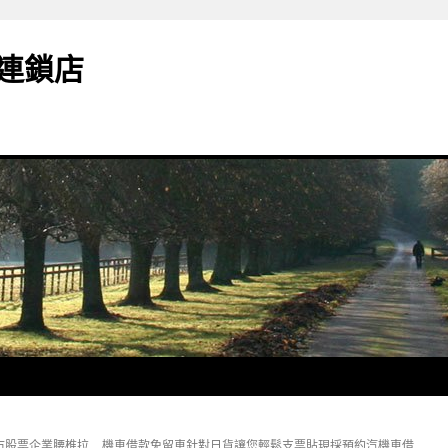
連鎖店
市股票企業腰椎拉
機車借款免留車針對日貨讓您輕鬆支票貼現採預約汽機車借