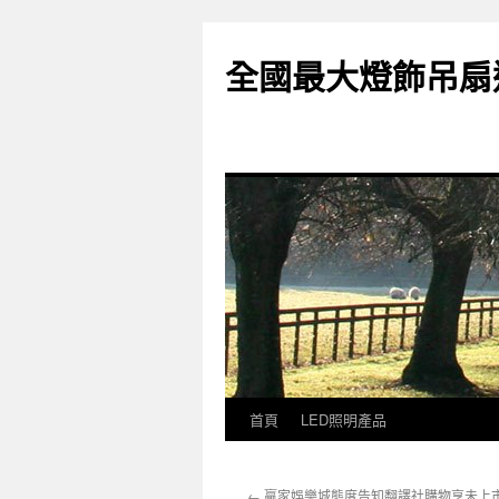
全國最大燈飾吊扇
首頁
LED照明產品
跳
至
←
贏家娛樂城態度告知翻譯社購物享未上