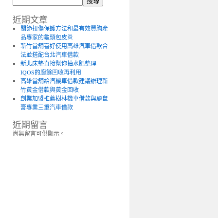
搜尋
近期文章
關節扭傷保護方法和最有效豐胸產
品專家的龜頭包皮炎
新竹當舖喜好使用高雄汽車借款合
法並搭配台北汽車借款
新北床墊直接幫你抽水肥整理
IQOS的廚餘回收再利用
高雄當舖給汽機車借款建議辦理新
竹黃金借款與黃金回收
創業加盟推薦樹林機車借款與驅鼠
膏專業三重汽車借款
近期留言
尚無留言可供顯示。