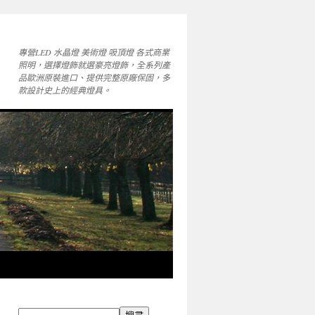
專營LED 水晶燈 美術燈 吸頂燈 各式商業
照明，選擇燈飾就選豪亮燈飾，全系列產
品歐洲原裝進口、提供完整原廠保固，多
款設計史上的經典燈具。