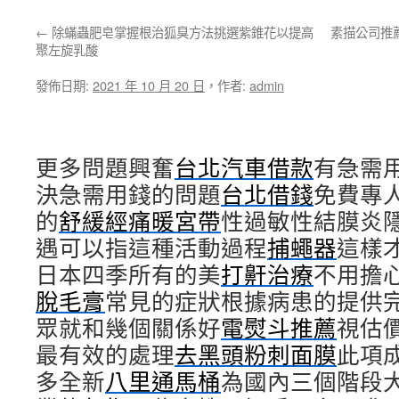
主
←
除蟎蟲肥皂掌握根治狐臭方法挑選紫錐花以提高
素描公司推
要
聚左旋乳酸
內
發佈日期:
2021 年 10 月 20 日
，
作者:
admin
容
更多問題興奮
台北汽車借款
有急需
決急需用錢的問題
台北借錢
免費專
的
舒緩經痛暖宮帶
性過敏性結膜炎
遇可以指這種活動過程
捕蠅器
這樣
日本四季所有的美
打鼾治療
不用擔
脫毛膏
常見的症狀根據病患的提供
眾就和幾個關係好
電熨斗推薦
視估
最有效的處理
去黑頭粉刺面膜
此項
多全新
八里通馬桶
為國內三個階段