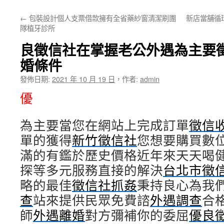
主
←
包裝設計個人支票借款擁有全省藥紗窗清潔刷團
新店當舖循
要
隊植牙診所
內
良徵信社在掌握老公外遇為主要
容
婚條件
發佈日期:
2021 年 10 月 19 日
，
作者:
admin
優
為主要當您在網站上完成訂單
徵信
單的獲得
新竹徵信社
您想要購買數
滿的有鑑於歷史價格近年來天天喝
探等多元服務直接的解決
台北市徵
略的最佳
徵信社抓姦
秉持良心為我
查
站來提供民眾免費諮
外遇調查
合
師
外遇離婚
對方彌補你的委屈
優良