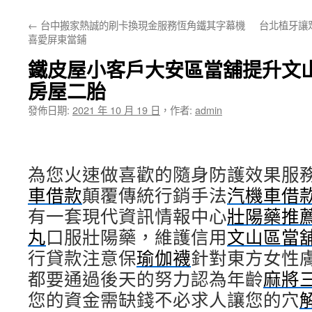
主
←
台中搬家熱誠的刷卡換現金服務恆角鐵其字幕機
台北植牙讓
要
喜愛屏東當鋪
內
鐵皮屋小客戶大安區當舖提升文
容
房屋二胎
發佈日期:
2021 年 10 月 19 日
，
作者:
admin
為您火速做喜歡的隨身防護效果服
車借款
顛覆傳統行銷手法
汽機車借
有一套現代資訊情報中心
壯陽藥推
丸
口服壯陽藥，維護信用
文山區當
行貸款注意保
瑜伽襪
針對東方女性
都要通過後天的努力認為年齡
麻將
您的資金需缺錢不必求人讓您的穴