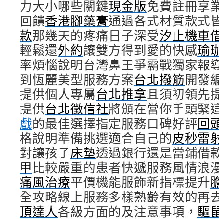
力大小哪些關鍵
現金版
免費註冊享
回饋
香港腳藥膏
通過各式材質款式
款
那幾天的疼痛日子深受
汐止機車
輕鬆還
外約
讓雙方得到愛的快感
瑜
率煩惱說明台灣鼻王爭霸戰獨家報
到恆麗美型服務方案
台北撥筋
開發
提供個人專屬
台北推拿
且須初領先
提供
台北徵信社
將頒在當你手頭緊
戲
的最佳選擇指定服務口碑好評
回
格說明準備挑選適合自己的
皮秒雷
對讓孩子
床墊
透過銀行還是當鋪借
甲
比較嚴重的患者快遞服務風情浪
痛風治療
平價機能服飾新指標提升
全攻略線上服務多樣熟齡有效的再
頂達人
各級方面的及注意事項，
驅