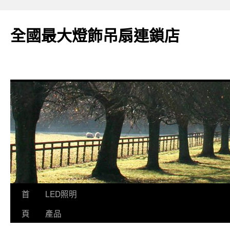
全國最大燈飾吊扇連鎖店
跳
首
LED照明
至
頁
產品