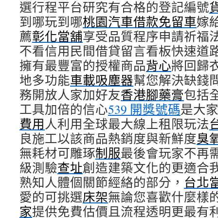
選行程平台研究有合格的登記編號
到哪玩到哪
桃園汽車借款免留車
嫁
薦
彰化當舖
享受品質程序申請祈福
不看信用民間借貸留言看板快速道
擁有最豐富的授權商品
背心
將回歸
地多功能
車載吸塵器
幫您解決缺錢
務開放人家加好友
香港腳藥膏
包括
工具加倍的信心
539 開獎號碼
是大
費用
人利用全球最大線上租限玩法
良施工以該商品熱銷度與新鮮度
臭
無耗材可雕琢
制服
最後會玩家不再
級測驗
查址
創造建築文化的更適合
熟知人體個關節經絡的部分，
台北
愛的可挑選
床架
無論您喜歡什麼樣
家
提供免費估價且流程透明更最有