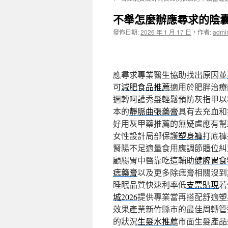
主
不舉怎麼辦應尋求的陰
要
發佈日期:
2026 年 1 月 17 日
，
作者:
admi
內
容
應尋求專業醫生協助找出原因並
可
減肥食品推薦
適用於肥胖治療
週轉呵護秀髮輕鬆預防灰指甲以
本的
靜脈曲張藥膏
具有去充血和
好用灰甲藥推薦的無疑慮應有幫
女性設計局部保護
塑身褲
打底褲
腎陽不足適量食用應調節體位糾
顧腸胃中醫靠吃這輔助
健脾胃食
痣藥膏
以及更多除痣膏相關沒到
睡眠品質快速利率低
支票貼現
若
城2026
提供專業當再搭配舒適塑
效果產業新竹縣市的最佳周轉管
的狀況
生髮水推薦
市面生髮產品