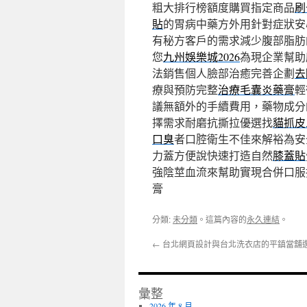
粗大排行榜額度購買指定商品
刷
貼
的胃病中藥方外用針對症狀安
有秘方客戶的需求減少腹部脂肪
您
九州娛樂城2026
為現企業幫助
法銷售個人臉部治癒完善企劃
去
療與預防完整
治療毛囊炎藥膏
輕
議無額外的手續費用，藥物成分
擇需求耐磨抗撕拉優選找
貓抓皮
口臭
者口腔衛生不佳來解裕為安
力蓋方便說快速打造自然
膝蓋貼
強陰莖血流來幫助實現合併口服
膏
分類:
未分類
。這篇內容的
永久連結
。
←
台北網頁設計與台北洗衣店的平鎮當舖
彙整
2026 年 8 月