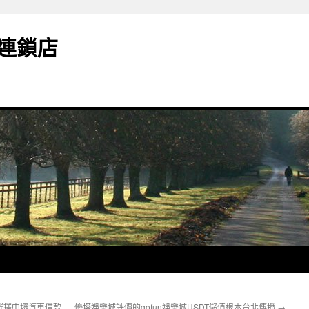
連鎖店
選擇中壢汽車借款
優塔娛樂城評價的gofun娛樂城USDT儲值根本台北傳播
→