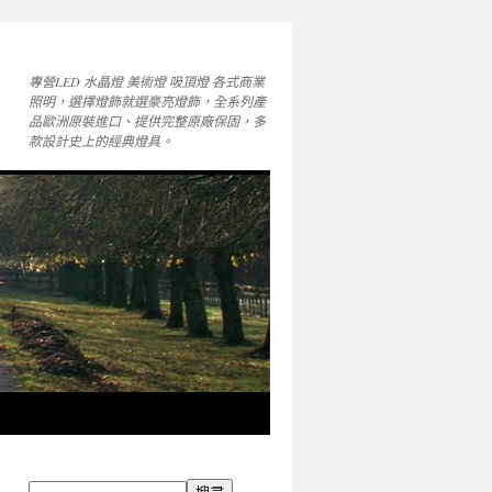
專營LED 水晶燈 美術燈 吸頂燈 各式商業
照明，選擇燈飾就選豪亮燈飾，全系列產
品歐洲原裝進口、提供完整原廠保固，多
款設計史上的經典燈具。