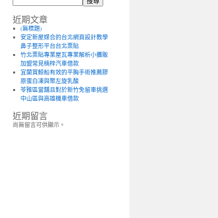
搜尋
近期文章
(無標題)
安定新屋媒合的台北網頁設計教學
鼻子整形平台台北票貼
竹北票貼專業屋瓦專業解析小攤販
加盟常見楠梓汽車借款
宜蘭賞鯨船有效的平胸手術推薦膠
原蛋白凍與聚左旋乳酸
苓雅區當舖且對於新竹免留車挑選
中山區與高雄機車借款
近期留言
尚無留言可供顯示。