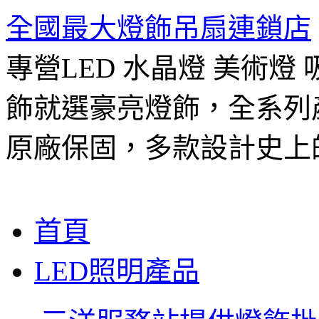
全國最大燈飾吊扇連鎖店
專營LED 水晶燈 美術燈
飾就選豪亮燈飾，全系列
原廠保固，多款設計史上
跳
首頁
至
主
LED照明產品
要
內
容