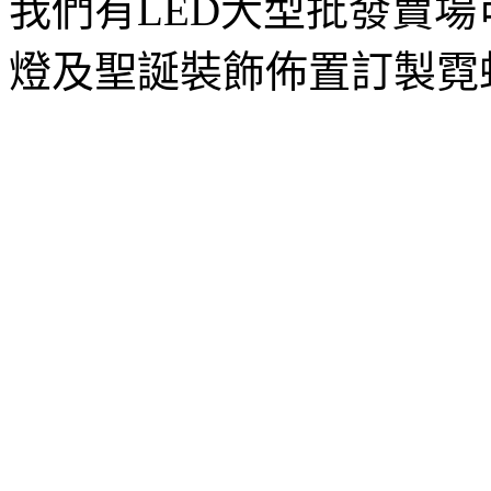
我們有LED大型批發賣
燈及聖誕裝飾佈置訂製霓