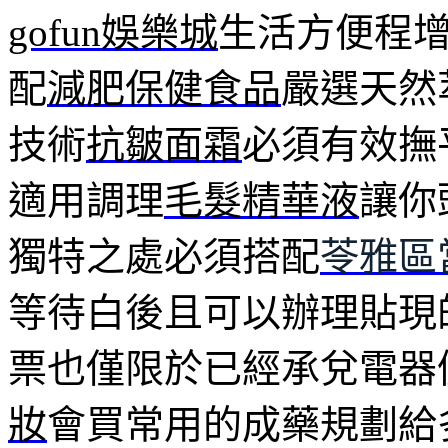
gofun娛樂城
生活方便程
配
減肥保健食品
嚴選天然
技術
抗皺面霜
必須有效撫
適用調理
毛髮精華液
讓你
獨特之處必須搭配
苓雅區
等待白後且可以辦理貼現
票也僅限於已經承兌電器
妝
會買常用的成藥規劃給