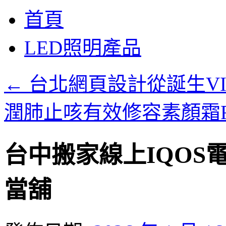
跳
首頁
至
主
LED照明產品
要
內
容
←
台北網頁設計從誕生VI
潤肺止咳有效修容素顏霜For
台中搬家線上IQOS
當舖