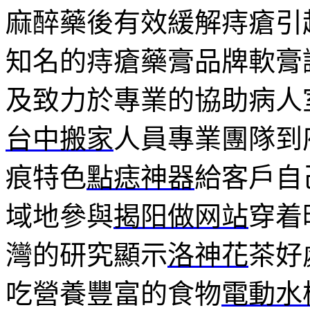
麻醉藥後有效緩解痔瘡引
知名的痔瘡藥膏品牌軟膏
及致力於專業的協助病人
台中搬家
人員專業團隊到
痕特色
點痣神器
給客戶自
域地參與
揭阳做网站
穿着
灣的研究顯示
洛神花
茶好
吃營養豐富的食物
電動水