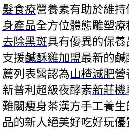
髮食療
營養素有助於維持
身產品
全方位體態雕塑療
去除黑斑
具有優異的保養
支援
鹹酥雞加盟
最新的鹹
薦列表醫認為
山楂減肥
營
新普利超級夜酵素
新莊機
難關瘦身茶漢方手工養生
品的新人絕美好吃好玩優