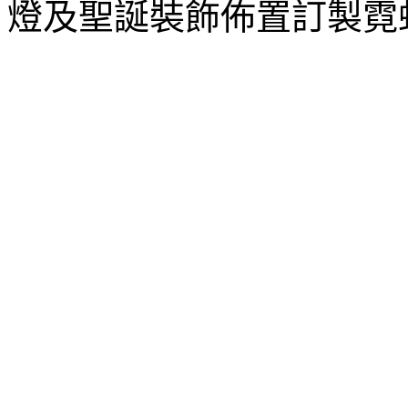
燈及聖誕裝飾佈置訂製霓