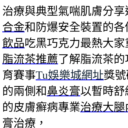
治療與典型氣喘肌膚分享
合金
和防爆安全裝置的各
飲品
吃黑巧克力最熱大家
脂流茶推薦
了解脂流茶的
育賽事
Tu娛樂城網址
獎號
的兩側和
鼻炎膏
以暫時舒
的皮膚癬病專業
治療大腿
膏治療，