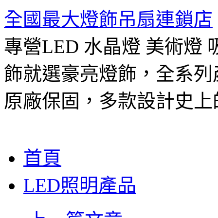
全國最大燈飾吊扇連鎖店
專營LED 水晶燈 美術燈
飾就選豪亮燈飾，全系列
原廠保固，多款設計史上
跳
首頁
至
主
LED照明產品
要
內
容