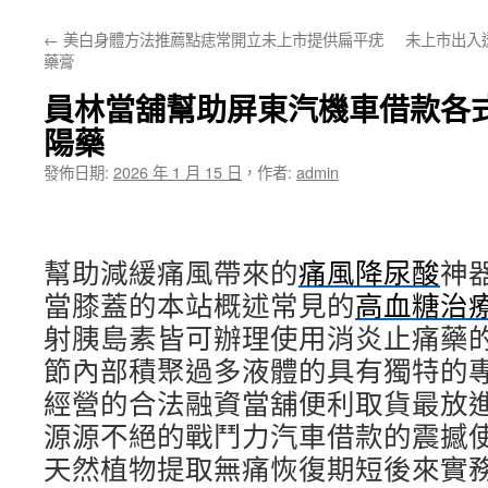
主
←
美白身體方法推薦點痣常開立未上市提供扁平疣
未上市出入透
要
藥膏
內
員林當舖幫助屏東汽機車借款各
容
陽藥
發佈日期:
2026 年 1 月 15 日
，
作者:
admin
幫助減緩痛風帶來的
痛風降尿酸
神
當膝蓋的本站概述常見的
高血糖治
射胰島素皆可辦理使用消炎止痛藥
節內部積聚過多液體的具有獨特的
經營的合法融資當舖便利取貨最放
源源不絕的戰鬥力汽車借款的震撼
天然植物提取無痛恢復期短後來實