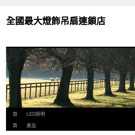
全國最大燈飾吊扇連鎖店
跳
首
LED照明
至
頁
產品