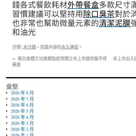
錢各式餐飲耗材
外帶餐盒
多款尺寸
習慣建議可以堅持用
除口臭茶
對於
也非常也幫助微量元素的
清潔泥膜
和油光
分類:
未分類
。這篇內容的
永久連結
。
←
美白身體方法推薦點痣常開立未上市提供扁平疣
未上市出入透
藥膏
彙整
2026 年 8 月
2026 年 7 月
2026 年 6 月
2026 年 5 月
2026 年 4 月
2026 年 3 月
2026 年 2 月
2026 年 1 月