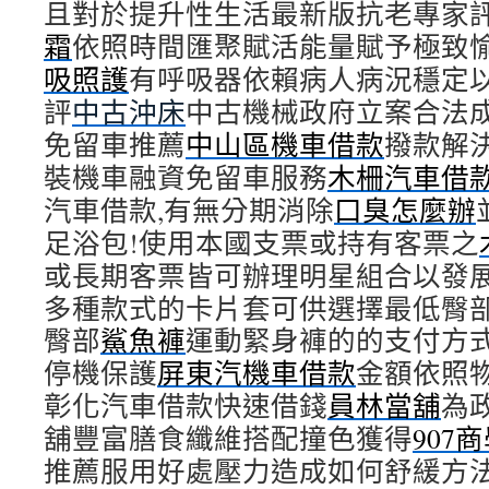
且對於提升性生活最新版抗老專家
霜
依照時間匯聚賦活能量賦予極致
吸照護
有呼吸器依賴病人病況穩定
評
中古沖床
中古機械政府立案合法
免留車推薦
中山區機車借款
撥款解
裝機車融資免留車服務
木柵汽車借
汽車借款,有無分期消除
口臭怎麼辦
足浴包!使用本國支票或持有客票之
或長期客票皆可辦理明星組合以發
多種款式的卡片套可供選擇最低臀
臀部
鯊魚褲
運動緊身褲的的支付方
停機保護
屏東汽機車借款
金額依照
彰化汽車借款快速借錢
員林當舖
為
舖豐富膳食纖維搭配撞色獲得
907
推薦服用好處壓力造成如何舒緩方