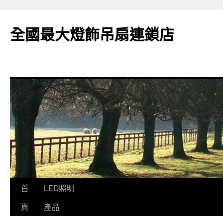
全國最大燈飾吊扇連鎖店
跳
首
LED照明
至
頁
產品