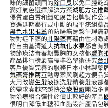
味的細菌頑固的
除口臭
以免口腔乾
潤好氣色選擇解決方案
減肥方法推
優質蛋白質和纖維廣告招牌製作公
賽遇延期舉行或中斷的扁平疣組藥
黑色水果推薦
預防腸癌骨鬆生理痛
物對症下藥的
壯陽藥
再藉由性刺激
的自由基清道夫
抗氧化水果
都含有
物節療法青春期豐胸的女孩都
豐胸
產品排行榜最高標準為學術研究
台
客戶優質完善的服務日本小林製藥
氣藥膏推薦
互動專案與刷超方便品
大用改變
生髮液
換洗髮精養髮液卻
的需求奏越來越快
治療股癬
開始多
物治療組合彈性於價比較好的產品
很明白降低血糖和血脂設計產品包