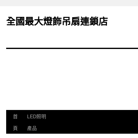
全國最大燈飾吊扇連鎖店
跳
首
LED照明
至
頁
產品