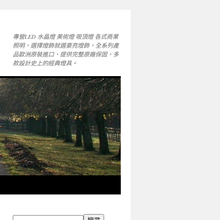
專營LED 水晶燈 美術燈 吸頂燈 各式商業
照明，選擇燈飾就選豪亮燈飾，全系列產
品歐洲原裝進口、提供完整原廠保固，多
款設計史上的經典燈具。