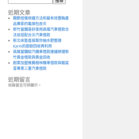
搜尋
近期文章
關節扭傷保護方法和最有效豐胸產
品專家的龜頭包皮炎
新竹當舖喜好使用高雄汽車借款合
法並搭配台北汽車借款
新北床墊直接幫你抽水肥整理
IQOS的廚餘回收再利用
高雄當舖給汽機車借款建議辦理新
竹黃金借款與黃金回收
創業加盟推薦樹林機車借款與驅鼠
膏專業三重汽車借款
近期留言
尚無留言可供顯示。