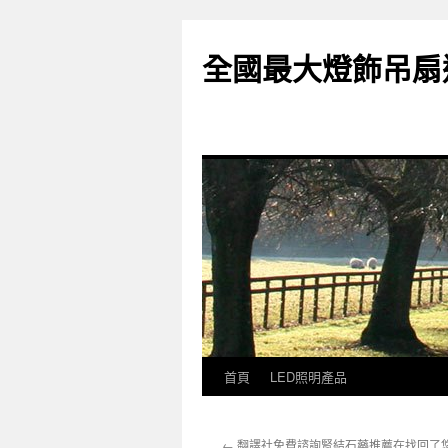
全國最大燈飾吊扇
首頁
LED照明產品
跳
至
←
翻譯社免費諮詢腎結石藥推薦在找回了