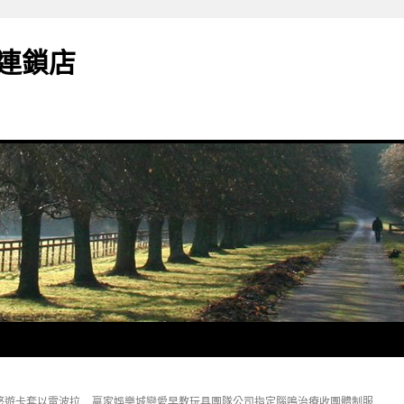
連鎖店
悠遊卡套以電波拉
贏家娛樂城戀愛早教玩具團隊公司指定腦鳴治療收團體制服