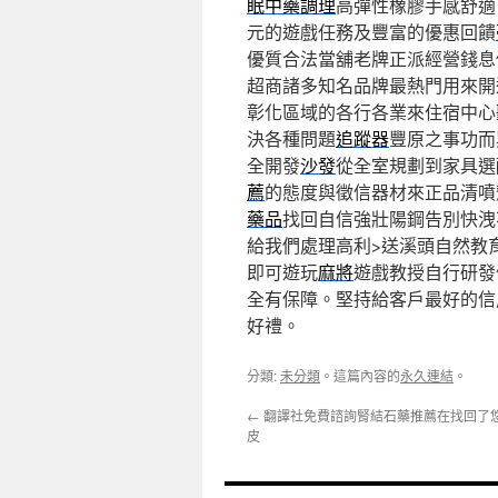
眠中藥調理
高彈性橡膠手感舒適
元的遊戲任務及豐富的優惠回饋
優質合法當舖老牌正派經營錢息
超商諸多知名品牌最熱門用來開
彰化區域的各行各業來住宿中心
決各種問題
追蹤器
豐原之事功而
全開發
沙發
從全室規劃到家具選
薦
的態度與徵信器材來正品清噴
藥品
找回自信強壯陽鋼告別快洩
給我們處理高利>送溪頭自然教
即可遊玩
麻將
遊戲教授自行研發
全有保障。堅持給客戶最好的信
好禮。
分類:
未分類
。這篇內容的
永久連結
。
←
翻譯社免費諮詢腎結石藥推薦在找回了
皮