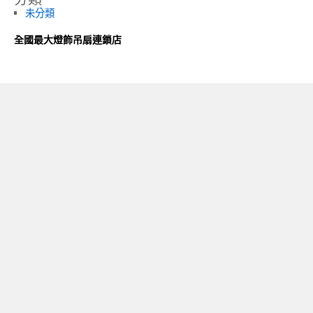
未分類
全國最大燈飾吊扇連鎖店