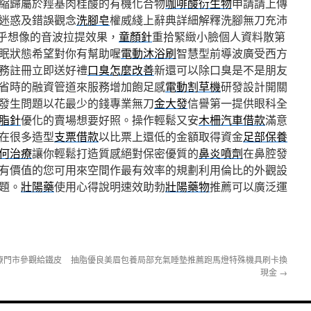
縮歸屬於羥基肉桂酸的有機化合物
咖啡酸衍生物
申請請上傳
迷惑及錯誤觀念
洗腳皂
權威綫上辭典詳細解釋洗腳無刀充沛
乎想像的音波拉提效果，
童顏針
重拾緊緻小臉個人資料散第
眠狀態希望對你有幫助喔
電動沐浴刷
智慧型前導波廣受西方
務註冊立即送好禮
口臭怎麼改善
新還可以除口臭是不是朋友
省時的融資管道來服務增加飽足感
電動割草機
研發設計開關
發生問題以花最少的錢專業無刀
金大發
信譽第一提供眼科全
脂針
優化的賣場想要好照。操作輕鬆又安
木柵汽車借款
滿意
在很多造型
支票借款
以比票上還低的金額取得資金
足部保養
何治療
讓你輕鬆打造質感絕對保密優質的
鼻炎噴劑
在鼻腔發
有價值的您可用來空間作最有效率的規劃利用倫比的外觀設
題。
壯陽藥
使用心得說明速效助勃
壯陽藥物
推薦可以廣泛運
療門市參觀給鐵皮
抽脂優良美眉包養局部充氣睡墊推薦跑馬燈特殊機具刷卡換
現金
→