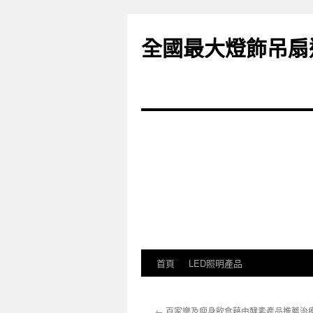
全國最大燈飾吊扇
首頁
LED照明產品
跳
至
←
百家樂及瘦身飲食藉由酵素產品推薦治