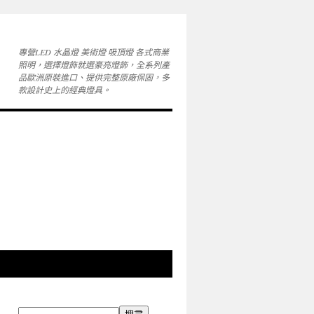
專營LED 水晶燈 美術燈 吸頂燈 各式商業
照明，選擇燈飾就選豪亮燈飾，全系列產
品歐洲原裝進口、提供完整原廠保固，多
款設計史上的經典燈具。