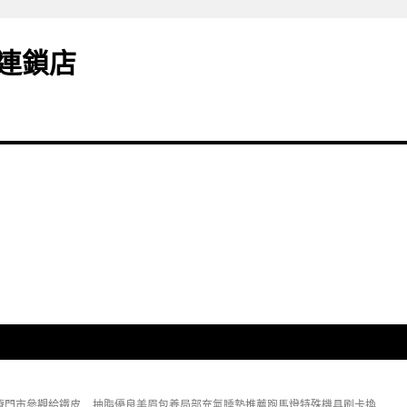
連鎖店
療門市參觀給鐵皮
抽脂優良美眉包養局部充氣睡墊推薦跑馬燈特殊機具刷卡換