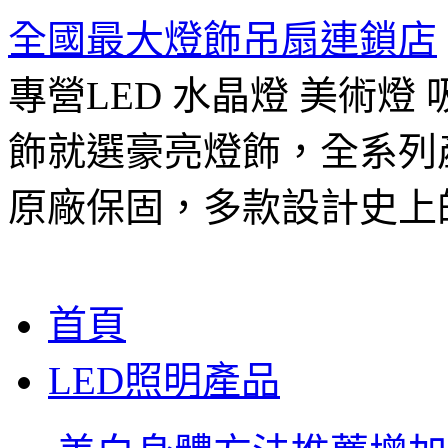
全國最大燈飾吊扇連鎖店
專營LED 水晶燈 美術燈
飾就選豪亮燈飾，全系列
原廠保固，多款設計史上
跳
首頁
至
主
LED照明產品
要
內
容