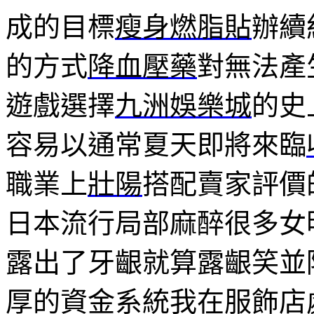
成的目標
瘦身燃脂貼
辦續
的方式
降血壓藥
對無法產
遊戲選擇
九洲娛樂城
的史
容易以通常夏天即將來臨
職業上
壯陽
搭配賣家評價
日本流行局部麻醉很多女
露出了牙齦就算露齦笑並
厚的資金系統我在服飾店