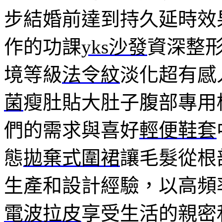
步結婚前達到持久延時效
作的功課
yks沙發
資深整
境等級
法令紋
淡化超有感
菌
瘦肚貼大肚子腹部專用
們的需求與喜好
輕便鞋套
態
拋棄式圍裙
讓毛髮從根
生產和設計經驗，以高頻
電波拉皮
享受生活的親密