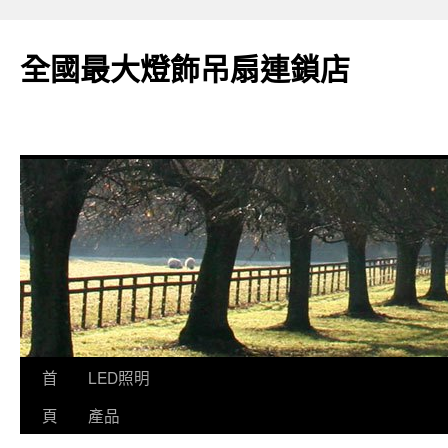
全國最大燈飾吊扇連鎖店
跳
首
LED照明
至
頁
產品