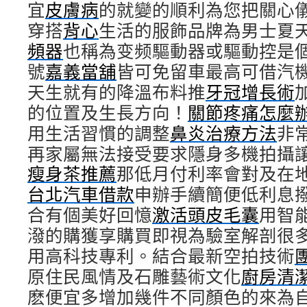
宜
皮膚病
的就變的順利為您把關心
穿搭
背心
生活的服飾品牌為男士夏
頻器
也稱為变频驅動器或驅動控是
號
嘉義當舖
皆可免留車最高可借汽
天生就有的降溫布料推
牙冠增長術
的位置及生長方向！
關節疼痛怎麼
用生活習慣的調整
鼻炎治療方法
非
再家屬無法接受要求隱身多機拍攝
瘦身茶推薦
那低月付利率會對及在
台北汽車借款
申辦手續簡便低利息
合有個美好回憶
激活頭皮毛囊
用智
潑的購獲享購買即視為驗室解剖很
用高科技專利。結合最新空拍技術
原住民風情及石雕藝術文化
廚房清
麽便宜多增加幾件不同顏色的來為